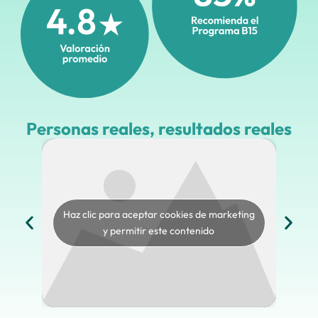
Personas reales, resultados reales
eting
Haz clic para aceptar cookies de marketing
Haz 
y permitir este contenido