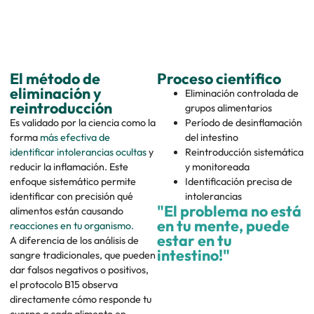
El método de
Proceso científico
eliminación y
Eliminación controlada de
reintroducción
grupos alimentarios
Es validado por la ciencia como la
Período de desinflamación
forma
más efectiva de
del intestino
identificar intolerancias ocultas
y
Reintroducción sistemática
reducir la inflamación. Este
y monitoreada
enfoque sistemático permite
Identificación precisa de
identificar con precisión qué
intolerancias
"El problema no está
alimentos están causando
en tu mente, puede
reacciones en tu organismo.
estar en tu
A diferencia de los análisis de
intestino!"
sangre tradicionales, que pueden
dar falsos negativos o positivos,
el protocolo B15 observa
directamente cómo responde tu
cuerpo a cada alimento en