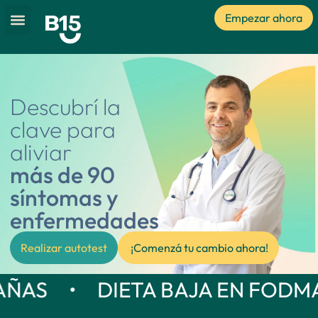
Empezar ahora
Descubrí la
clave para
aliviar
más de 90
síntomas y
enfermedades
Realizar autotest
¡Comenzá tu cambio ahora!
BAJA EN FODMAPS