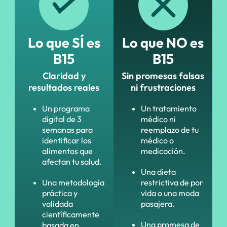
Lo que SÍ es
Lo que NO es
B15
B15
Claridad y
Sin promesas falsas
resultados reales
ni frustraciones
Un programa
Un tratamiento
digital de 3
médico ni
semanas para
reemplazo de tu
identificar los
médico o
alimentos que
medicación.
afectan tu salud.
Una dieta
Una metodología
restrictiva de por
práctica y
vida o una moda
validada
pasajera.
científicamente
Una promesa de
basada en