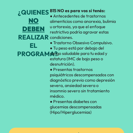
¿QUIENES
B15 NO es para vos si tenés:
● Antecedentes de trastornos
NO
alimenticios como anorexia, bulimia
u ortorexia, ya que el enfoque
DEBEN
restrictivo podría agravar estas
REALIZAR
condiciones.
● Trastorno Obsesivo Compulsivo.
EL
● Tu peso está por debajo del
PROGRAMA?
rango saludable para tu edad y
estatura (IMC de bajo peso o
desnutrición).
● Presentas trastornos
psiquiátricos descompensados con
diagnóstico previo como depresión
severa, ansiedad severa o
insomnio severo sin tratamiento
médico.
● Presentas diabetes con
glucemias descompensadas
(Hipo/Hiperglucemias)