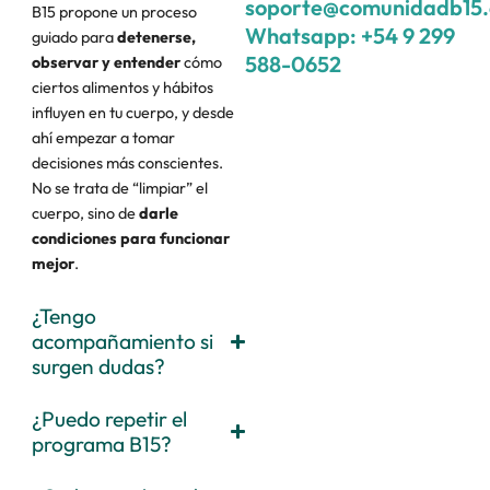
soporte@comunidadb15
B15 propone un proceso
Whatsapp: +54 9 299
guiado para
detenerse,
588-0652
observar y entender
cómo
ciertos alimentos y hábitos
influyen en tu cuerpo, y desde
ahí empezar a tomar
decisiones más conscientes.
No se trata de “limpiar” el
cuerpo, sino de
darle
condiciones para funcionar
mejor
.
¿Tengo
acompañamiento si
surgen dudas?
¿Puedo repetir el
programa B15?